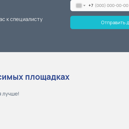
+7
ас к специалисту
Отправить 
исимых площадках
 лучше!