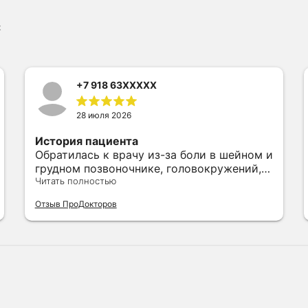
к
+7 918 63XXXXX
28 июля 2026
История пациента
Обратилась к врачу из-за боли в шейном и
грудном позвоночнике, головокружений,
звоне в ушах, проблем с памятью, также у
Читать полностью
меня с детства порез лицевого нерва.
Отзыв ПроДокторов
Елена Викторовна назначила ударно-
волновую терапию, прописала капельницу
и ноотропы, дала рекомендации по
поводу дальнейшего лечения и
консультации у других специалистов.
После лечения моё самочувствие стало
намного лучше, очень рада, что
обратилась именно к ней.