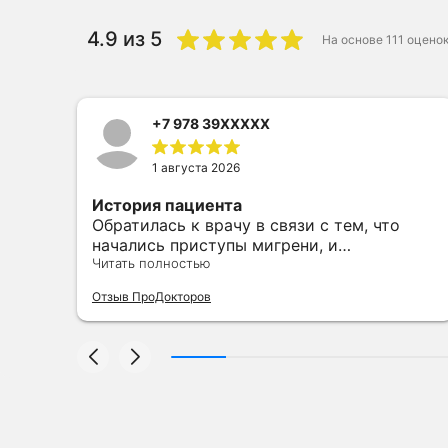
4.9
из 5
На основе
111
оцено
+7 978 39XXXXX
1 августа 2026
История пациента
на
Обратилась к врачу в связи с тем, что
начались приступы мигрени, и
сопровождалось это всё
Читать полностью
головокружением и предобморочным
Отзыв ПроДокторов
состоянием. Головокружение было
настолько сильное, что невозможно было
выйти на улицу. Врач всё тщательно узнал,
по
спрашивал вопросы. Назначил нужные
анализы. Елена Викторовна всё понятно и
доступно объяснила. Я очень довольна
работой врача и лечением, которое мне
назначили. Елена Викторовна буквально за