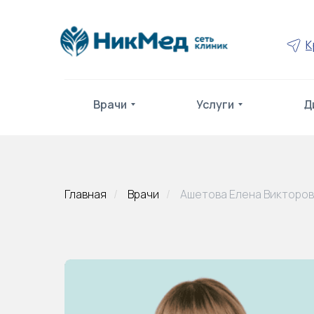
К
Врачи
Услуги
Д
Главная
/
Врачи
/
Ашетова Елена Викторо