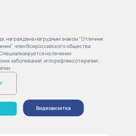
а, награждена нагрудным знаком "Отличник
ения", член Всероссийского общества
 Специализируется на лечении
ских заболеваний, иглорефлексотерапии,
апии.
₽
Видеовизитка