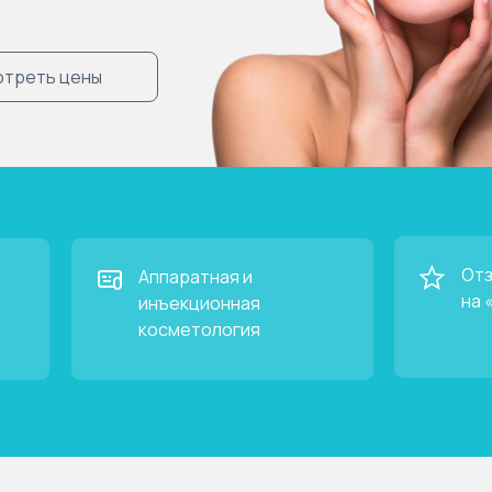
треть цены
Отз
Аппаратная и
на 
инъекционная
косметология