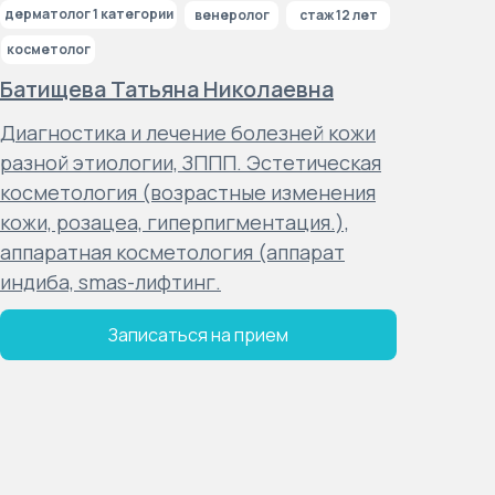
дерматолог 1 категории
венеролог
стаж 12 лет
косметолог
Батищева Татьяна Николаевна
Диагностика и лечение болезней кожи
разной этиологии, ЗППП. Эстетическая
косметология (возрастные изменения
кожи, розацеа, гиперпигментация.),
аппаратная косметология (аппарат
индиба, smas-лифтинг.
Записаться на прием