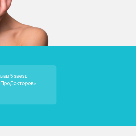
ывы 5 звезд
«ПроДокторов»