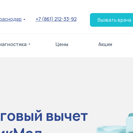
раснодар
+7 (861) 212-33-92
Вызвать врача
иагностика
Цены
Акции
говый вычет