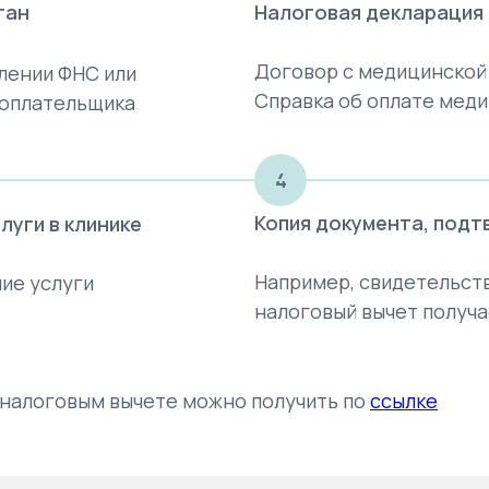
ган
Налоговая декларация
Договор с медицинской
лении ФНС или
Справка об оплате меди
гоплательщика
4
Копия документа, под
уги в клинике
Например, свидетельств
ние услуги
налоговый вычет получ
налоговым вычете можно получить по
ссылке