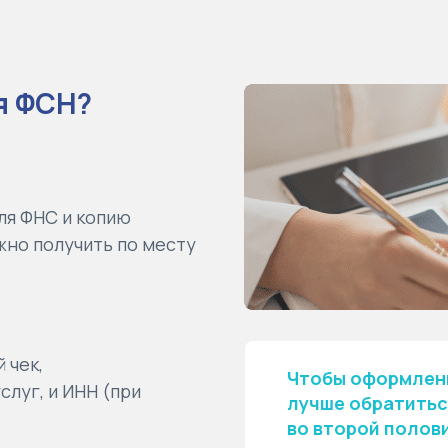
я ФСН?
ля ФНС и копию
но получить по месту
 чек,
Чтобы оформлени
луг, и ИНН (при
лучше
обратитьс
во второй полов