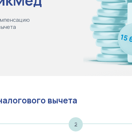
НикМед
омпенсацию
вычета
налогового вычета
2