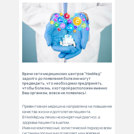
Врачи сети медицинских центров "НикМед"
задолго до появления болезни могут
предвидеть, что необходимо предпринять,
чтобы болезнь, к которой расположен именно
Ваш организм, вовсе не появилась!
Превентивная медицина направлена на повышение
качества жизни и долголетие пациента.
В НикМед мы лечим не конкретный диагноз, а
здоровье пациента в целом.
Именно комплексный, холистический подход ко всем
системам организма позволяет нам вовремя