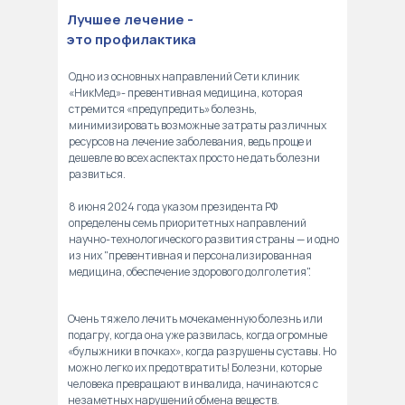
Лучшее лечение -
это профилактика
Одно из основных направлений Сети клиник
«НикМед»- превентивная медицина, которая
стремится «предупредить» болезнь,
минимизировать возможные затраты различных
ресурсов на лечение заболевания, ведь проще и
дешевле во всех аспектах просто не дать болезни
развиться.
8 июня 2024 года указом президента РФ
определены семь приоритетных направлений
научно-технологического развития страны — и одно
из них "превентивная и персонализированная
медицина, обеспечение здорового долголетия".
Очень тяжело лечить мочекаменную болезнь или
подагру, когда она уже развилась, когда огромные
«булыжники в почках», когда разрушены суставы. Но
можно легко их предотвратить! Болезни, которые
человека превращают в инвалида, начинаются с
незаметных нарушений обмена веществ.