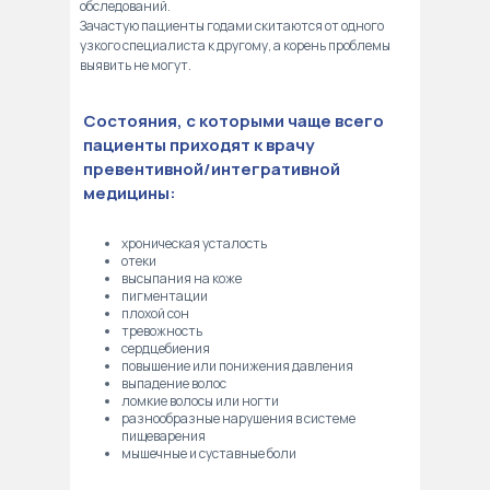
обследований.
Зачастую пациенты годами скитаются от одного
узкого специалиста к другому, а корень проблемы
выявить не могут.
Состояния, с которыми чаще всего
пациенты приходят к врачу
превентивной/интегративной
медицины:
хроническая усталость
отеки
высыпания на коже
пигментации
плохой сон
тревожность
сердцебиения
повышение или понижения давления
выпадение волос
ломкие волосы или ногти
разнообразные нарушения в системе
пищеварения
мышечные и суставные боли