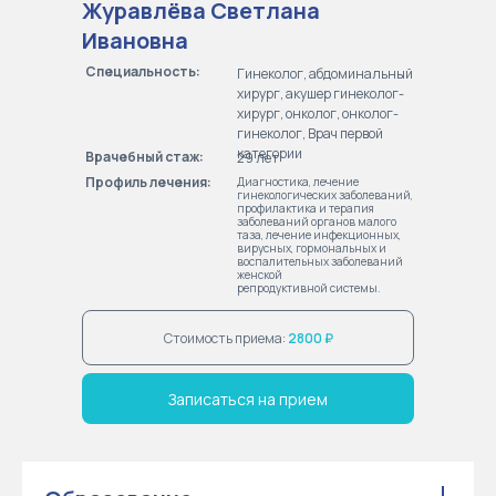
Журавлёва Светлана
Ивановна
Специальность:
Гинеколог, абдоминальный
хирург, акушер гинеколог-
хирург, онколог, онколог-
гинеколог, Врач первой
категории
Врачебный стаж:
29 лет
Профиль лечения:
Диагностика, лечение
гинекологических заболеваний,
профилактика и терапия
заболеваний органов малого
таза, лечение инфекционных,
вирусных, гормональных и
воспалительных заболеваний
женской
репродуктивной системы.
Стоимость приема:
2800 ₽
Записаться на прием