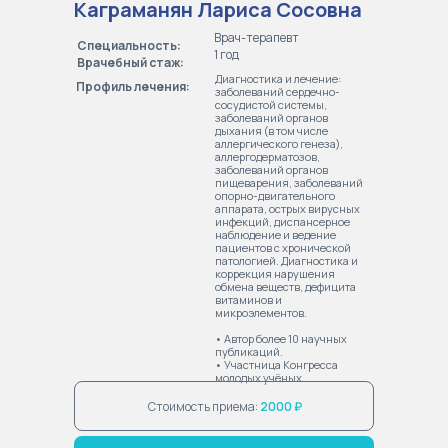
Каграманян Лариса Сосовна
Врач-терапевт
Специальность:
1 год
Врачебный стаж:
Диагностика и лечение:
Профиль лечения:
заболеваний сердечно-
сосудистой системы,
заболеваний органов
дыхания (в том числе
аллергического генеза),
аллергодерматозов,
заболеваний органов
пищеварения, заболеваний
опорно-двигательного
аппарата, острых вирусных
инфекций, диспансерное
наблюдение и ведение
пациентов с хронической
патологией. Диагностика и
коррекция нарушения
обмена веществ, дефицита
витаминов и
микроэлементов.
• Автор более 10 научных
публикаций.
• Участница Конгресса
молодых учёных.
Стоимость приема:
2000 ₽