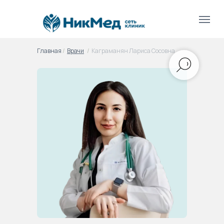
Главная
/
Врачи
/
Каграманян Лариса Сосовна