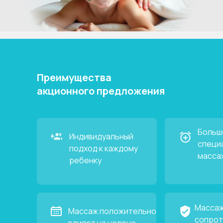
Преимущества
акционного предложения
Больш
Индивидуальный
специ
подход к каждому
масса
ребенку
Массаж
Массаж положительно
сопрот