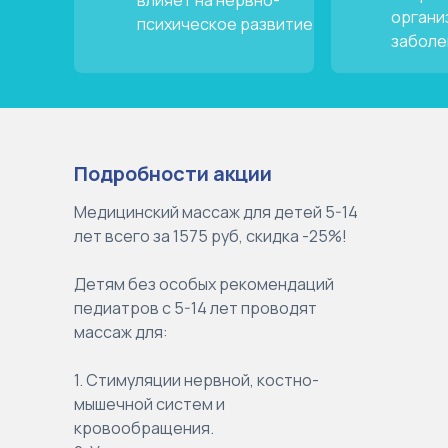
влияет на нервно-
органи
психическое развитие
заболе
Подробности акции
Медицинский массаж для детей 5-14
лет всего за 1575 руб, скидка -25%!
Детям без особых рекомендаций
педиатров с 5-14 лет проводят
массаж для:
1. Стимуляции нервной, костно-
мышечной систем и
кровообращения.