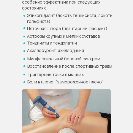
особенно эффективна при следующих
состояниях:
Эпикогндилит (локоть теннисиста, локоть
гольфиста)
Пяточная шпора (плантарный фасциит)
Артрозы крупных и мелких суставов
Тендиниты и тендопатии
Ахиллобурсит, ахиллодиния
Миофасциальный болевой синдром
Восстановление после спортивных травм
Триггерные точки в мышцах
Боли в плече, "замороженное плечо"