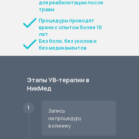
для реабилитации после
травм
Процедуры проводят
врачи с опытом более 10
лет
Без боли, без уколов и
без медикаментов
Этапы УВ-терапии в
НикМед
1
Запись
на процедуру
в клинику