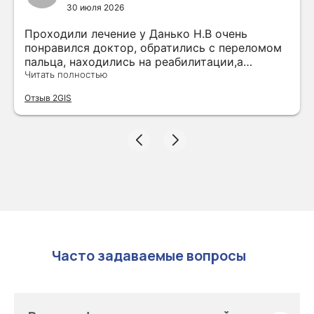
30 июля 2026
Проходили лечение у Данько Н.В очень
понравился доктор, обратились с переломом
пальца, находились на реабилитации,а
клиники чувство и уютно, приветливые
Читать полностью
администрации,будем рекомендовать
Отзыв 2GIS
клиникк,спасибо всему персоналу.
Часто задаваемые вопросы