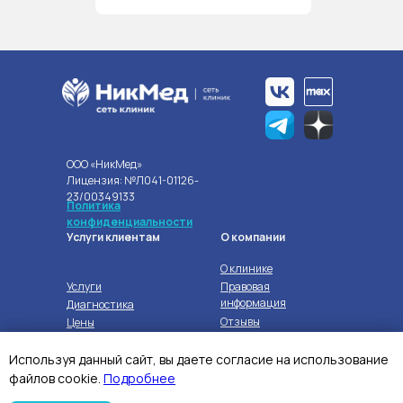
OOO «НикМед»
Лицензия: №Л041-01126-
23/00349133
Политика
конфиденциальности
Услуги клиентам
О компании
О клинике
Услуги
Правовая
информация
Диагностика
Отзывы
Цены
Вакансии
Скидки и акции
Лечение по ДМС
Используя данный сайт, вы даете согласие на использование
файлов cookie.
Подробнее
@2023 Все права защищены
Карта сайта