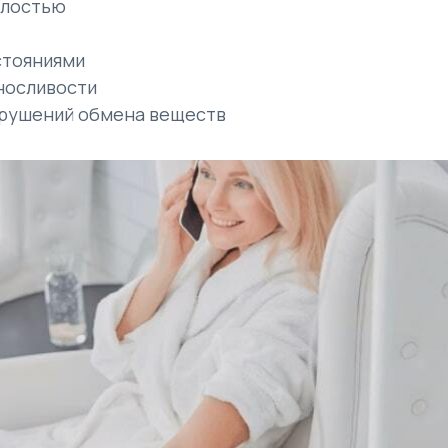
алостью
стояниями
носливости
арушений обмена веществ