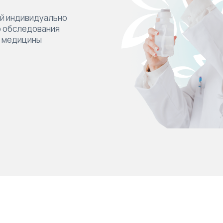
ый индивидуально
о обследования
й медицины