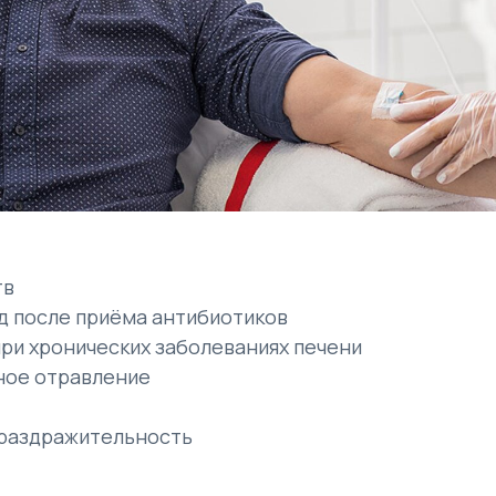
тв
д после приёма антибиотиков
ри хронических заболеваниях печени
ное отравление
 раздражительность