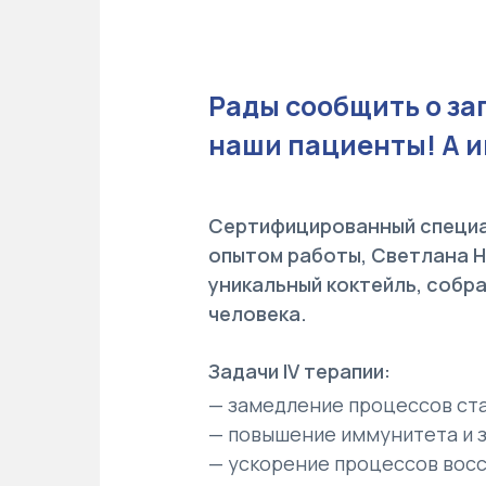
Рады сообщить о за
наши пациенты! А и
Сертифицированный специал
опытом работы, Светлана Н
уникальный коктейль, собр
человека.
Задачи IV терапии:
— замедление процессов ст
— повышение иммунитета и 
— ускорение процессов вос