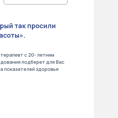
орый так просили
асоты».
терапевт с 20- летним
едования подберет для Вас
ва показателей здоровья