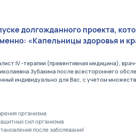
пуске долгожданного проекта, кот
менно: «Капельницы здоровья и кр
ист IV -терапии (превентивная медицина), врач-
иколаевна Зубакина после всестороннего обсл
анный индивидуально для Вас, с учетом множест
арения организма
защитных сил организма
становления после заболеваний